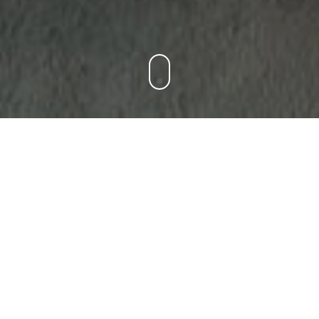
BETONLOOK STUCWERK
Betonlook is niet meer weg te denken uit het