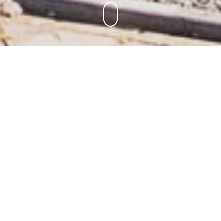
WERKEN AAN MOOIE PROJECTEN?
Ben jij een ervaren en/of allround stukadoor? Ga
jij voor echte kwaliteit en vakmanschap? Ben je
leergierig, flexibel en hou je van afwisseling in je